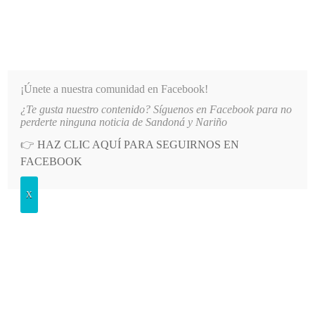
INFORMATIVO DEL GUAICO
Noticias de Nariño: política, cultura, deportes y más
¡Únete a nuestra comunidad en Facebook!
¿Te gusta nuestro contenido? Síguenos en Facebook para no
 TOMÁS DE AQUINO
LO MÁS RECIENTE
2026-08-06
AUTORIDADES REFUERZAN MEDIDA
perderte ninguna noticia de Sandoná y Nariño
👉
HAZ CLIC AQUÍ PARA SEGUIRNOS EN
POSTED
GENERALES
FACEBOOK
IN
Integraron comité veedor por la
X
basílica
MARTES, 20 SEPTIEMBRE, 2011
LEAVE A COMMENT
Spread the love