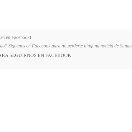
dad en Facebook!
ido? Síguenos en Facebook para no perderte ninguna noticia de Sand
PARA SEGUIRNOS EN FACEBOOK
 más
APÓYANOS
AST
QUIENES SOMOS
ARTICIPARON EN EL INICIO DE LAS FIESTAS DE LOS TRANSPORTADORES
E
POSTED
GENERALES
IN
 los sandoneños en imágenes
IO, 2014
LEAVE A COMMENT