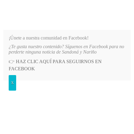
INFORMATIVO DEL GUAICO
Noticias de Nariño: política, cultura, deportes y más
¡Únete a nuestra comunidad en Facebook!
¿Te gusta nuestro contenido? Síguenos en Facebook para no
A IE SANTO TOMÁS DE AQUINO
LO MÁS RECIENTE
2026-08-06
AUTORIDADES REFUER
perderte ninguna noticia de Sandoná y Nariño
👉
HAZ CLIC AQUÍ PARA SEGUIRNOS EN
POSTED
OPINIÓN
FACEBOOK
IN
Las guerras ajenas
X
VIERNES, 29 MAYO, 2026
LEAVE A COMMENT