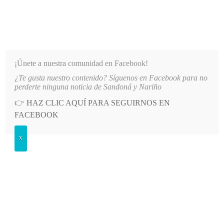
INFORMATIVO DEL GUAICO
Noticias de Nariño: política, cultura, deportes y más
¡Únete a nuestra comunidad en Facebook!
¿Te gusta nuestro contenido? Síguenos en Facebook para no
 DE EMSSANAR POR MILLONARIA DEUDA
LO MÁS RECIENTE
2026-08-07
AUTORIDADES
perderte ninguna noticia de Sandoná y Nariño
👉
HAZ CLIC AQUÍ PARA SEGUIRNOS EN
POSTED
GENERALES
FACEBOOK
IN
Los boulevares
X
DOMINGO, 11 FEBRERO, 2018
LEAVE A COMMENT
Spread the love
Manzanas verdes
Espacio por la
convivencia y la cultura