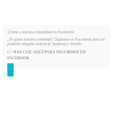
INFORMATIVO DEL GUAICO
Noticias de Nariño: política, cultura, deportes y más
¡Únete a nuestra comunidad en Facebook!
¿Te gusta nuestro contenido? Síguenos en Facebook para no
LO MÁS RECIENTE
2026-08-08
MÁS DE 150 VEHÍCULOS PARTICIPARON EN EL INICIO D
perderte ninguna noticia de Sandoná y Nariño
👉
HAZ CLIC AQUÍ PARA SEGUIRNOS EN
POSTED
ECONOMÍA
FACEBOOK
IN
Más de 1.000 predios certificados en
X
Nariño: un logro en Buenas
Prácticas Ganaderas
SÁBADO, 16 NOVIEMBRE, 2024
LEAVE A COMMENT