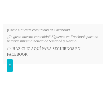
INFORMATIVO DEL GUAICO
Noticias de Nariño: política, cultura, deportes y más
¡Únete a nuestra comunidad en Facebook!
¿Te gusta nuestro contenido? Síguenos en Facebook para no
ROYECTOS ESTRATÉGICOS PARA EL DESARROLLO DE NARIÑO
LO MÁS RECIENTE
2026
perderte ninguna noticia de Sandoná y Nariño
👉
HAZ CLIC AQUÍ PARA SEGUIRNOS EN
POSTED
SALUD
FACEBOOK
IN
Mes de la Lactancia Materna: IDSN
X
fortalece redes de apoyo para
madres en Nariño
MIÉRCOLES, 6 AGOSTO, 2025
LEAVE A COMMENT