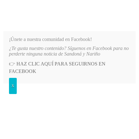
INFORMATIVO DEL GUAICO
Noticias de Nariño: política, cultura, deportes y más
¡Únete a nuestra comunidad en Facebook!
¿Te gusta nuestro contenido? Síguenos en Facebook para no
ES DE NARIÑO
LO MÁS RECIENTE
2026-08-07
HOSPITAL SAN ANDRÉS DE TUMACO S
perderte ninguna noticia de Sandoná y Nariño
👉
HAZ CLIC AQUÍ PARA SEGUIRNOS EN
POSTED
POLÍTICA
FACEBOOK
IN
Oficina de Naciones Unidas contra
X
la Droga y el Delito apoyará
sustitución voluntaria de cultivos de
uso ilícito en Nariño
MIÉRCOLES, 7 ABRIL, 2021
LEAVE A COMMENT