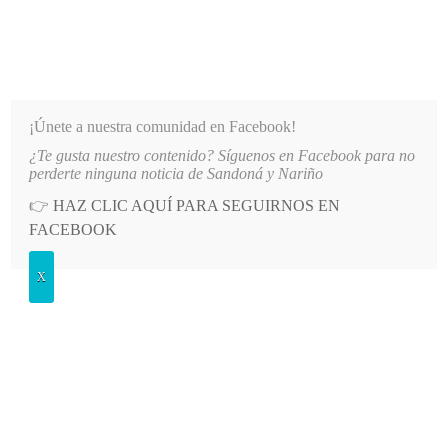
INFORMATIVO DEL GUAICO
Noticias de Nariño: política, cultura, deportes y más
¡Únete a nuestra comunidad en Facebook!
¿Te gusta nuestro contenido? Síguenos en Facebook para no
LO MÁS RECIENTE
2026-08-08
MÁS DE 150 VEHÍCULOS PARTICIPARON EN EL INICIO
perderte ninguna noticia de Sandoná y Nariño
👉
HAZ CLIC AQUÍ PARA SEGUIRNOS EN
POSTED
GENERALES
FACEBOOK
IN
Participantes de la mesa regional
X
son optimistas en torno al proceso
de concertación
JUEVES, 29 AGOSTO, 2013
LEAVE A COMMENT
Spread the love