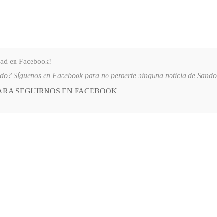
dad en Facebook!
ido? Síguenos en Facebook para no perderte ninguna noticia de Sand
PARA SEGUIRNOS EN FACEBOOK
 más
APÓYANOS
AST
QUIENES SOMOS
UDA
2026-08-07
AUTORIDADES OFRECEN RECOMPENSA DE HASTA 
E
POSTED
GENERALES
IN
ntro internacional de patinaje
MBRE, 2012
LEAVE A COMMENT