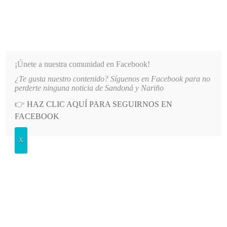
INFORMATIVO DEL GUAICO
Noticias de Nariño: política, cultura, deportes y más
¡Únete a nuestra comunidad en Facebook!
¿Te gusta nuestro contenido? Síguenos en Facebook para no
IÑO
LO MÁS RECIENTE
2026-08-07
HOSPITAL SAN ANDRÉS DE TUMACO SUSPENDE IN
perderte ninguna noticia de Sandoná y Nariño
👉
HAZ CLIC AQUÍ PARA SEGUIRNOS EN
POSTED
GENERALES
FACEBOOK
IN
Policía adelantó jornada recreativa
X
SÁBADO, 12 MAYO, 2018
LEAVE A COMMENT
Spread the love