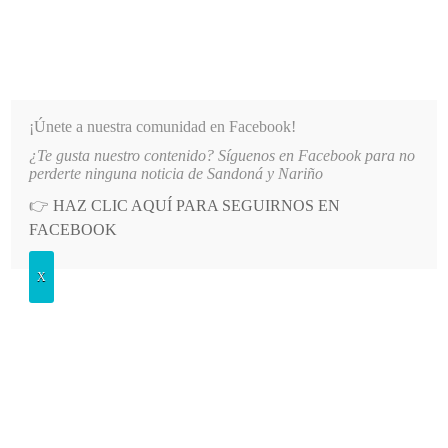
INFORMATIVO DEL GUAICO
Noticias de Nariño: política, cultura, deportes y más
¡Únete a nuestra comunidad en Facebook!
¿Te gusta nuestro contenido? Síguenos en Facebook para no
UNIDADES DE NARIÑO
LO MÁS RECIENTE
2026-08-07
HOSPITAL SAN ANDRÉS DE TU
perderte ninguna noticia de Sandoná y Nariño
👉
HAZ CLIC AQUÍ PARA SEGUIRNOS EN
POSTED
GENERALES
FACEBOOK
IN
Pretenden conformar cadena
X
productiva del cuy
LUNES, 7 JULIO, 2014
LEAVE A COMMENT
Spread the love
La unidad