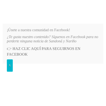
INFORMATIVO DEL GUAICO
Noticias de Nariño: política, cultura, deportes y más
¡Únete a nuestra comunidad en Facebook!
¿Te gusta nuestro contenido? Síguenos en Facebook para no
 AL REINADO DEPARTAMENTAL
LO MÁS RECIENTE
2026-08-09
ALCALDÍA DE ALBÁN E
perderte ninguna noticia de Sandoná y Nariño
👉
HAZ CLIC AQUÍ PARA SEGUIRNOS EN
POSTED
POLÍTICA
FACEBOOK
IN
Recuperan dos cuerpos en acciones
X
de búsqueda en Los Andes, Nariño
JUEVES, 4 JUNIO, 2026
LEAVE A COMMENT