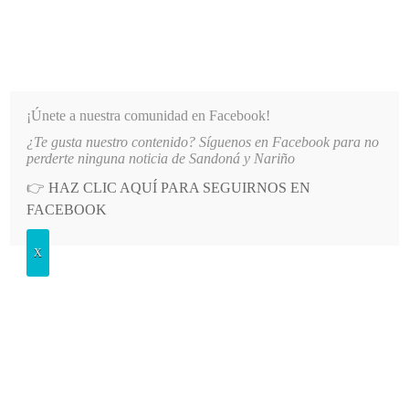
INFORMATIVO DEL GUAICO
Noticias de Nariño: política, cultura, deportes y más
¡Únete a nuestra comunidad en Facebook!
¿Te gusta nuestro contenido? Síguenos en Facebook para no
IO PRINCIPAL DE LA IE SANTO TOMÁS DE AQUINO
LO MÁS RECIENTE
2026-08-06
AU
perderte ninguna noticia de Sandoná y Nariño
👉
HAZ CLIC AQUÍ PARA SEGUIRNOS EN
POSTED
CULTURA
FACEBOOK
IN
Red de Bibliotecas Públicas de
X
Nariño lanza campaña ‘El Adulto
Mayor Cuenta’
JUEVES, 10 NOVIEMBRE, 2022
LEAVE A COMMENT