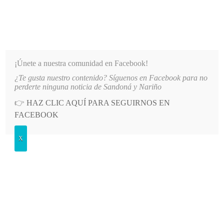
INFORMATIVO DEL GUAICO
Noticias de Nariño: política, cultura, deportes y más
¡Únete a nuestra comunidad en Facebook!
¿Te gusta nuestro contenido? Síguenos en Facebook para no
 ESTUDIOS SUPERIORES CON EL TECNOLÓGICO DE ANTIOQUIA
LO MÁS RECIENTE
202
perderte ninguna noticia de Sandoná y Nariño
👉
HAZ CLIC AQUÍ PARA SEGUIRNOS EN
POSTED
GENERALES
FACEBOOK
IN
Regresaron los días de verano
X
JUEVES, 23 AGOSTO, 2012
LEAVE A COMMENT
Spread the love
Luego de los tres aguaceros
que cayeron la