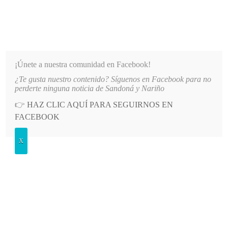
INFORMATIVO DEL GUAICO
Noticias de Nariño: política, cultura, deportes y más
¡Únete a nuestra comunidad en Facebook!
¿Te gusta nuestro contenido? Síguenos en Facebook para no
EL PATRULLERO ÁLVARO JAIR PÍSTALA GARRIDO
LO MÁS RECIENTE
2026-08-05
DEF
perderte ninguna noticia de Sandoná y Nariño
👉
HAZ CLIC AQUÍ PARA SEGUIRNOS EN
POSTED
GENERALES
FACEBOOK
IN
Respetan acuerdo logrado en
X
reunión
LUNES, 29 ABRIL, 2013
LEAVE A COMMENT
Spread the love