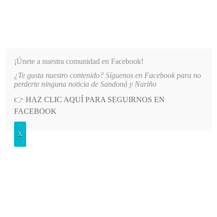
INFORMATIVO DEL GUAICO
Noticias de Nariño: política, cultura, deportes y más
¡Únete a nuestra comunidad en Facebook!
¿Te gusta nuestro contenido? Síguenos en Facebook para no
PATIO PRINCIPAL DE LA IE SANTO TOMÁS DE AQUINO
LO MÁS RECIENTE
2026-08-06
perderte ninguna noticia de Sandoná y Nariño
👉
HAZ CLIC AQUÍ PARA SEGUIRNOS EN
POSTED
GENERALES
FACEBOOK
IN
Sandoná avanza en los Juegos
X
Intercolegiados Supérate
VIERNES, 20 SEPTIEMBRE, 2013
LEAVE A COMMENT
Spread the love