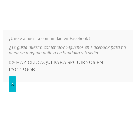
INFORMATIVO DEL GUAICO
Noticias de Nariño: política, cultura, deportes y más
¡Únete a nuestra comunidad en Facebook!
¿Te gusta nuestro contenido? Síguenos en Facebook para no
O PRINCIPAL DE LA IE SANTO TOMÁS DE AQUINO
LO MÁS RECIENTE
2026-08-06
AUT
perderte ninguna noticia de Sandoná y Nariño
👉
HAZ CLIC AQUÍ PARA SEGUIRNOS EN
POSTED
GENERALES
FACEBOOK
IN
Sandoná cuarto en Bomboná
X
LUNES, 15 ABRIL, 2013
LEAVE A COMMENT
Spread the love