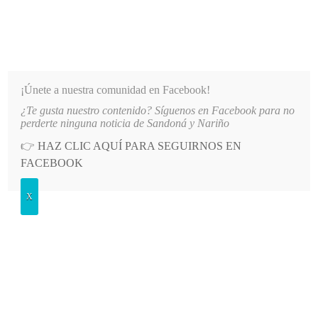
INFORMATIVO DEL GUAICO
Noticias de Nariño: política, cultura, deportes y más
¡Únete a nuestra comunidad en Facebook!
¿Te gusta nuestro contenido? Síguenos en Facebook para no
N EL SECTOR EL SOCORRO DE SANDONÁ
LO MÁS RECIENTE
2026-08-06
PATINADORA
perderte ninguna noticia de Sandoná y Nariño
👉
HAZ CLIC AQUÍ PARA SEGUIRNOS EN
POSTED
GENERALES
FACEBOOK
IN
Sandoneño correrá la vuelta a
X
Nariño
MARTES, 2 AGOSTO, 2016
LEAVE A COMMENT
Spread the love
El pedalista