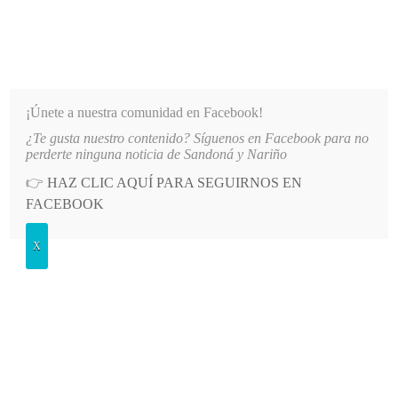
INFORMATIVO DEL GUAICO
Noticias de Nariño: política, cultura, deportes y más
¡Únete a nuestra comunidad en Facebook!
¿Te gusta nuestro contenido? Síguenos en Facebook para no
O DE AGUA EN EL SECTOR EL SOCORRO DE SANDONÁ
LO MÁS RECIENTE
2026-08-06
perderte ninguna noticia de Sandoná y Nariño
👉
HAZ CLIC AQUÍ PARA SEGUIRNOS EN
POSTED
GENERALES
FACEBOOK
IN
Sandoneño reelegido en la asamblea
X
departamental
LUNES, 26 OCTUBRE, 2015
LEAVE A COMMENT
Spread the love
El abogado sandoneño