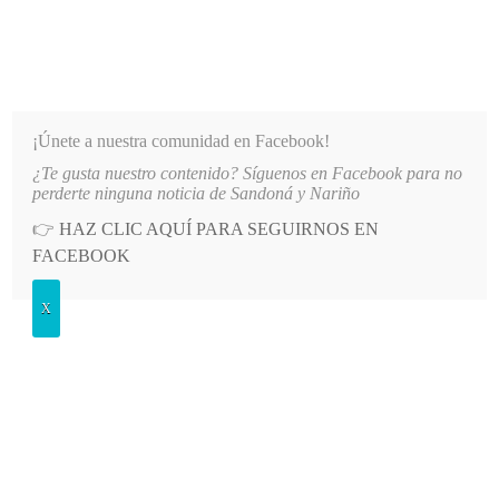
INFORMATIVO DEL GUAICO
Noticias de Nariño: política, cultura, deportes y más
¡Únete a nuestra comunidad en Facebook!
¿Te gusta nuestro contenido? Síguenos en Facebook para no
REINADO DEPARTAMENTAL
LO MÁS RECIENTE
2026-08-09
ALCALDÍA DE ALBÁN ESTA
perderte ninguna noticia de Sandoná y Nariño
👉
HAZ CLIC AQUÍ PARA SEGUIRNOS EN
POSTED
CULTURA
FACEBOOK
IN
Se abre convocatoria para el XXVII
X
Concurso Intercolegiado “La Nueva
Estrella Estudiantil de la Canción”
LUNES, 13 OCTUBRE, 2025
LEAVE A COMMENT