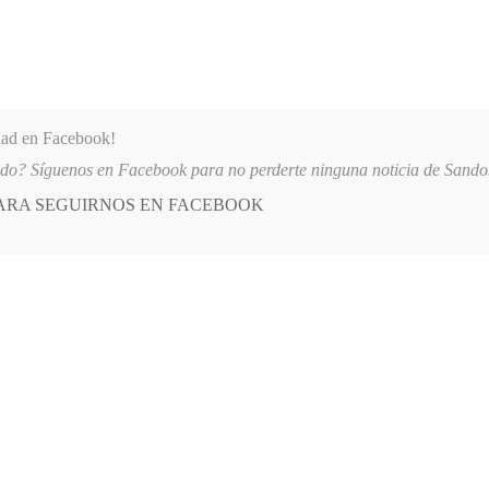
dad en Facebook!
ido? Síguenos en Facebook para no perderte ninguna noticia de Sand
PARA SEGUIRNOS EN FACEBOOK
 más
APÓYANOS
AST
QUIENES SOMOS
ITAL SAN ANDRÉS DE TUMACO SUSPENDE INDEFINIDAMENTE SERVICIOS 
E
POSTED
POLÍTICA
IN
ocial instaló sesiones ordinaria del
Concejo
, 2022
LEAVE A COMMENT