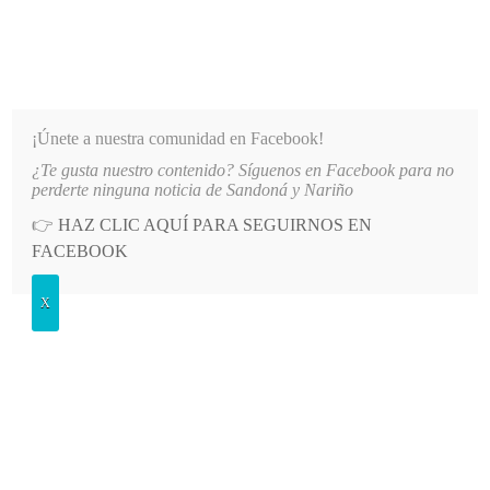
INFORMATIVO DEL GUAICO
Noticias de Nariño: política, cultura, deportes y más
¡Únete a nuestra comunidad en Facebook!
¿Te gusta nuestro contenido? Síguenos en Facebook para no
TO TOMÁS DE AQUINO
LO MÁS RECIENTE
2026-08-06
AUTORIDADES REFUERZAN MEDI
perderte ninguna noticia de Sandoná y Nariño
👉
HAZ CLIC AQUÍ PARA SEGUIRNOS EN
Etiqueta:
fenómeno
FACEBOOK
X