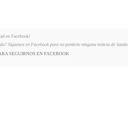
dad en Facebook!
ido? Síguenos en Facebook para no perderte ninguna noticia de Sand
PARA SEGUIRNOS EN FACEBOOK
 más
APÓYANOS
AST
QUIENES SOMOS
QUINO
2026-08-06
AUTORIDADES REFUERZAN MEDIDAS DE SEGURI
ueta:
maestros
E
Posted
OPINIÓN
in
Revolcón con el magisterio