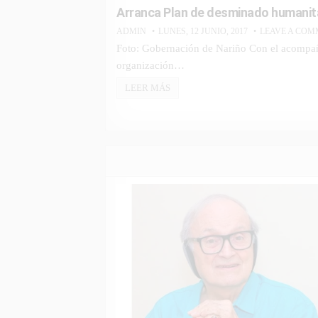
in
Arranca Plan de desminado humanita
ADMIN
LUNES, 12 JUNIO, 2017
LEAVE A CO
Foto: Gobernación de Nariño Con el acompañ
organización…
LEER MÁS