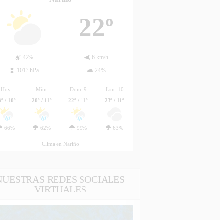
22º
42%
6 km/h
1013 hPa
24%
Hoy
Mñn.
Dom. 9
Lun. 10
3º / 10º
20º / 11º
22º / 11º
23º / 11º
66%
62%
99%
63%
Clima en Nariño
NUESTRAS REDES SOCIALES
VIRTUALES