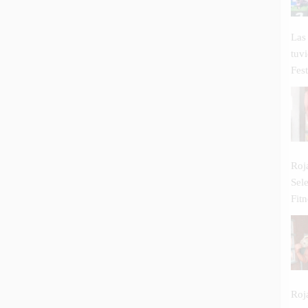
Las
tuv
Fest
Roj
Sel
Fitn
Roj