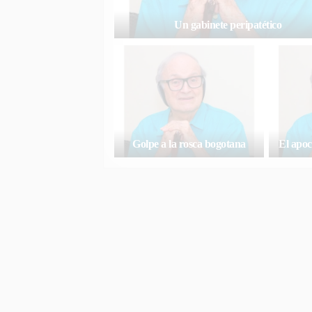
Un gabinete peripatético
Golpe a la rosca bogotana
El apoc