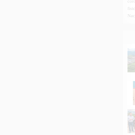
cor
fis
Nac