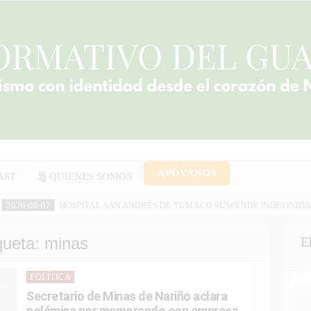
dad en Facebook!
ido? Síguenos en Facebook para no perderte ninguna noticia de Sand
PARA SEGUIRNOS EN FACEBOOK
 más
APÓYANOS
AST
QUIENES SOMOS
L SAN ANDRÉS DE TUMACO SUSPENDE INDEFINIDAMENTE SERVICIOS A 
queta:
minas
E
Posted
POLÍTICA
in
Secretario de Minas de Nariño aclara
polémica por memorando con empresa