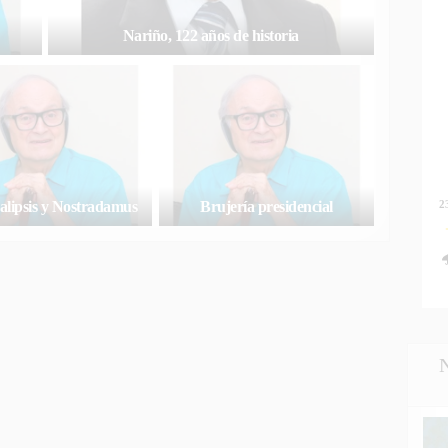
Nariño, 122 años de historia
2
alipsis y Nostradamus
Brujería presidencial