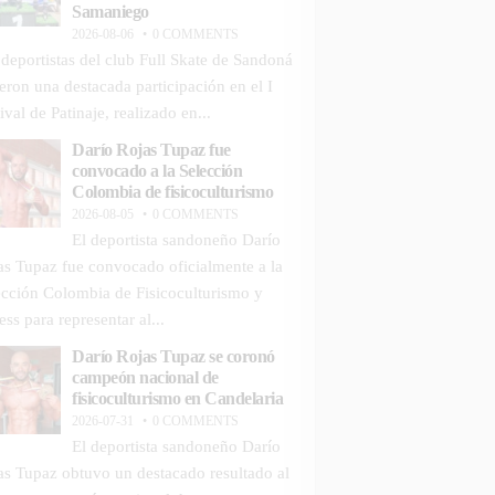
Samaniego
2026-08-06
0 COMMENTS
 deportistas del club Full Skate de Sandoná
ieron una destacada participación en el I
ival de Patinaje, realizado en...
Darío Rojas Tupaz fue
convocado a la Selección
Colombia de fisicoculturismo
2026-08-05
0 COMMENTS
El deportista sandoneño Darío
as Tupaz fue convocado oficialmente a la
ección Colombia de Fisicoculturismo y
ess para representar al...
Darío Rojas Tupaz se coronó
campeón nacional de
fisicoculturismo en Candelaria
2026-07-31
0 COMMENTS
El deportista sandoneño Darío
as Tupaz obtuvo un destacado resultado al