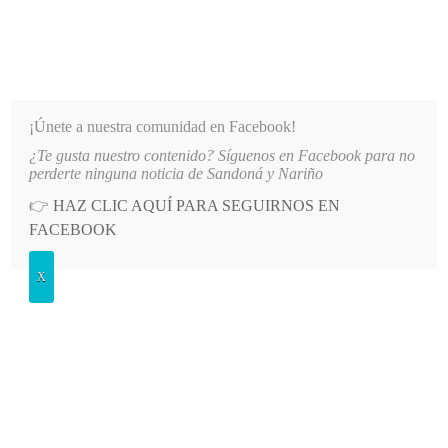
INFORMATIVO DEL GUAICO
Noticias de Nariño: política, cultura, deportes y más
¡Únete a nuestra comunidad en Facebook!
¿Te gusta nuestro contenido? Síguenos en Facebook para no
LO MÁS RECIENTE
2026-08-07
HOSPITAL SAN ANDRÉS DE TUMACO SUSPENDE INDEFIN
perderte ninguna noticia de Sandoná y Nariño
👉
HAZ CLIC AQUÍ PARA SEGUIRNOS EN
POSTED
POLÍTICA
FACEBOOK
IN
Secretario de Minas de Nariño
X
aclara polémica por memorando
con empresa minera
JUEVES, 28 MAYO, 2026
LEAVE A COMMENT