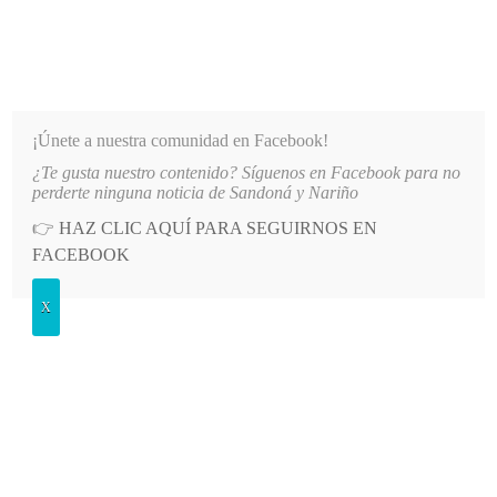
INFORMATIVO DEL GUAICO
Noticias de Nariño: política, cultura, deportes y más
¡Únete a nuestra comunidad en Facebook!
¿Te gusta nuestro contenido? Síguenos en Facebook para no
LIADOS DE EMSSANAR POR MILLONARIA DEUDA
LO MÁS RECIENTE
2026-08-07
AUTOR
perderte ninguna noticia de Sandoná y Nariño
👉
HAZ CLIC AQUÍ PARA SEGUIRNOS EN
Etiqueta:
Orden público
FACEBOOK
X