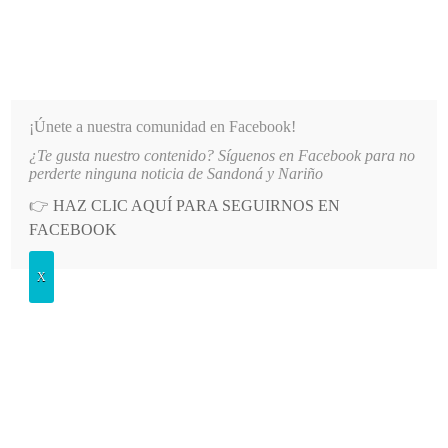
INFORMATIVO DEL GUAICO
Noticias de Nariño: política, cultura, deportes y más
¡Únete a nuestra comunidad en Facebook!
¿Te gusta nuestro contenido? Síguenos en Facebook para no
R CONSEJO REGIONAL DEL SUROCCIDENTE
LO MÁS RECIENTE
2026-08-08
RESEÑA DE
perderte ninguna noticia de Sandoná y Nariño
👉
HAZ CLIC AQUÍ PARA SEGUIRNOS EN
POSTED
DEPORTES
FACEBOOK
IN
Túquerres, campeón del zonal 2 del
X
Torneo Mil Ciudades disputado en
Ancuya
LUNES, 18 AGOSTO, 2025
LEAVE A COMMENT