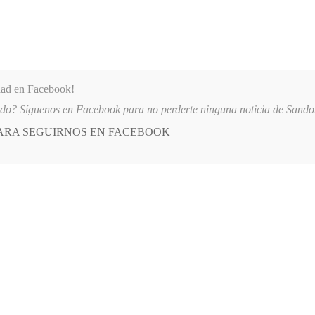
dad en Facebook!
ido? Síguenos en Facebook para no perderte ninguna noticia de Sand
PARA SEGUIRNOS EN FACEBOOK
 más
APÓYANOS
AST
QUIENES SOMOS
PITAL SAN ANDRÉS DE TUMACO SUSPENDE INDEFINIDAMENTE SERVICIOS
E
POSTED
OPINIÓN
IN
or la vida en Zaragoza
EMBRE, 2025
LEAVE A COMMENT