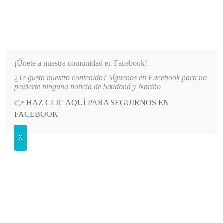
INFORMATIVO DEL GUAICO
Noticias de Nariño: política, cultura, deportes y más
¡Únete a nuestra comunidad en Facebook!
¿Te gusta nuestro contenido? Síguenos en Facebook para no
OR PRESUNTO DIRECCIONAMIENTO DE CONTRATOS EN COMFAMILIAR NA
LO MÁS RECIENTE
perderte ninguna noticia de Sandoná y Nariño
👉
HAZ CLIC AQUÍ PARA SEGUIRNOS EN
POSTED
GENERALES
FACEBOOK
IN
Adelantan pagos a adultos mayores
X
VIERNES, 13 DICIEMBRE, 2013
LEAVE A COMMENT
Spread the love
Desde el pasado
martes 10 de