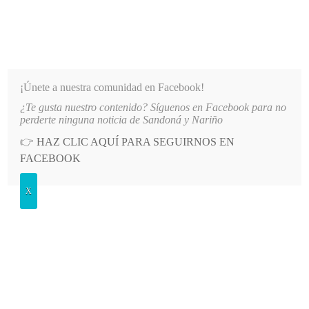
INFORMATIVO DEL GUAICO
Noticias de Nariño: política, cultura, deportes y más
¡Únete a nuestra comunidad en Facebook!
¿Te gusta nuestro contenido? Síguenos en Facebook para no
ANDRÉS DE SANDONÁ
LO MÁS RECIENTE
2026-08-08
BOXEO DE NARIÑO CONQUISTA 
perderte ninguna noticia de Sandoná y Nariño
👉
HAZ CLIC AQUÍ PARA SEGUIRNOS EN
POSTED
GENERALES
FACEBOOK
IN
Alcaldes y gobernadores podrán
X
decir no a proyectos mineros en sus
territorios
JUEVES, 26 MAYO, 2016
LEAVE A COMMENT
Spread the love