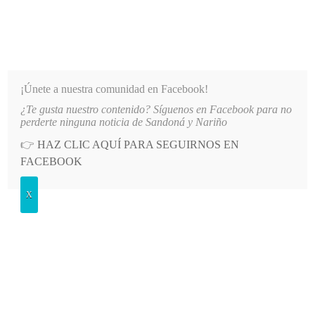
INFORMATIVO DEL GUAICO
Noticias de Nariño: política, cultura, deportes y más
¡Únete a nuestra comunidad en Facebook!
¿Te gusta nuestro contenido? Síguenos en Facebook para no
DAD”
LO MÁS RECIENTE
2026-08-08
MÁS DE 150 VEHÍCULOS PARTICIPARON EN EL I
perderte ninguna noticia de Sandoná y Nariño
👉
HAZ CLIC AQUÍ PARA SEGUIRNOS EN
POSTED
GENERALES
FACEBOOK
IN
Aplazaron inauguración del área de
X
urgencias
MIÉRCOLES, 24 JUNIO, 2015
LEAVE A COMMENT
Spread the love