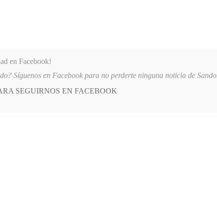
dad en Facebook!
ido? Síguenos en Facebook para no perderte ninguna noticia de Sand
PARA SEGUIRNOS EN FACEBOOK
 más
APÓYANOS
AST
QUIENES SOMOS
PITAL SAN ANDRÉS DE TUMACO SUSPENDE INDEFINIDAMENTE SERVICIOS
E
POSTED
GENERALES
IN
ativo Sindamanoy Nariño
TO, 2015
LEAVE A COMMENT