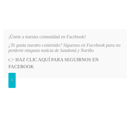
INFORMATIVO DEL GUAICO
Noticias de Nariño: política, cultura, deportes y más
¡Únete a nuestra comunidad en Facebook!
¿Te gusta nuestro contenido? Síguenos en Facebook para no
S DE NARIÑO
LO MÁS RECIENTE
2026-08-07
HOSPITAL SAN ANDRÉS DE TUMACO SUS
perderte ninguna noticia de Sandoná y Nariño
👉
HAZ CLIC AQUÍ PARA SEGUIRNOS EN
POSTED
SALUD
FACEBOOK
IN
Aumentaron a 56 los casos activos
X
de covid en Sandoná
MARTES, 14 SEPTIEMBRE, 2021
LEAVE A COMMENT