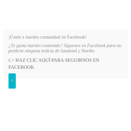
INFORMATIVO DEL GUAICO
Noticias de Nariño: política, cultura, deportes y más
¡Únete a nuestra comunidad en Facebook!
¿Te gusta nuestro contenido? Síguenos en Facebook para no
LO MÁS RECIENTE
2026-08-08
MÁS DE 150 VEHÍCULOS PARTICIPARON EN EL INICIO 
perderte ninguna noticia de Sandoná y Nariño
👉
HAZ CLIC AQUÍ PARA SEGUIRNOS EN
POSTED
POLÍTICA
FACEBOOK
IN
Autoridades de Ipiales investigan
X
denuncias de irregularidades en
proceso electoral
JUEVES, 21 SEPTIEMBRE, 2023
LEAVE A COMMENT