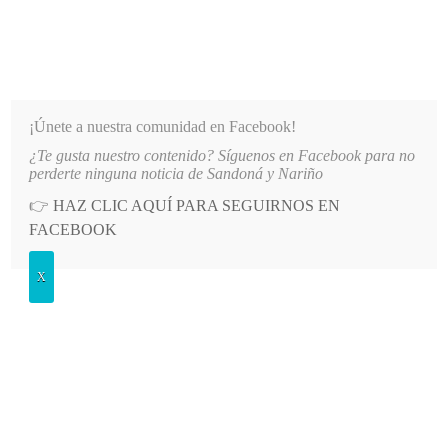
INFORMATIVO DEL GUAICO
Noticias de Nariño: política, cultura, deportes y más
¡Únete a nuestra comunidad en Facebook!
¿Te gusta nuestro contenido? Síguenos en Facebook para no
AGUA EN EL SECTOR EL SOCORRO DE SANDONÁ
LO MÁS RECIENTE
2026-08-06
PAT
perderte ninguna noticia de Sandoná y Nariño
👉
HAZ CLIC AQUÍ PARA SEGUIRNOS EN
POSTED
DEPORTES
FACEBOOK
IN
Avanza la adecuación del estadio
X
Cañaveral de Sandoná
JUEVES, 11 AGOSTO, 2022
LEAVE A COMMENT