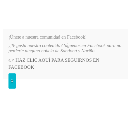
INFORMATIVO DEL GUAICO
Noticias de Nariño: política, cultura, deportes y más
¡Únete a nuestra comunidad en Facebook!
¿Te gusta nuestro contenido? Síguenos en Facebook para no
ILÍCITAS, EJES DEL PRIMER CONSEJO REGIONAL DEL SUROCCIDENTE
LO MÁS RECIENTE
perderte ninguna noticia de Sandoná y Nariño
👉
HAZ CLIC AQUÍ PARA SEGUIRNOS EN
POSTED
CULTURA
FACEBOOK
IN
Caminos del sueño, poema No. 41
X
DOMINGO, 9 MARZO, 2025
LEAVE A COMMENT
Spread the love
El escritor Alejandro García Gómez comparte el Poema No. 41
del libro Alfabeto de Sombras, publicado en 2003.