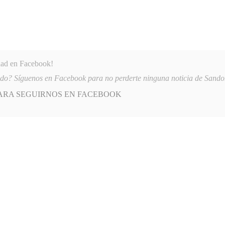
dad en Facebook!
ido? Síguenos en Facebook para no perderte ninguna noticia de Sand
PARA SEGUIRNOS EN FACEBOOK
 más
APÓYANOS
AST
QUIENES SOMOS
IA DEUDA
2026-08-07
AUTORIDADES OFRECEN RECOMPENSA DE H
E
POSTED
OPINIÓN
IN
necesidad para el éxito
L, 2023
LEAVE A COMMENT