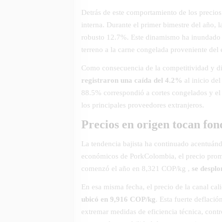
Detrás de este comportamiento de los precios 
interna. Durante el primer bimestre del año,
robusto 12.7%.
Este dinamismo ha inundado e
terreno a la carne congelada proveniente del e
Como consecuencia de la competitividad y di
registraron una caída del 4.2%
al inicio del
88.5% correspondió a cortes congelados y e
los principales proveedores extranjeros.
Precios en origen tocan fon
La tendencia bajista ha continuado acentuánd
económicos de PorkColombia, el precio prome
comenzó el año en 8,321 COP/kg ,
se despl
En esa misma fecha, el precio de la canal ca
ubicó en 9,916 COP/kg
. Esta fuerte deflació
extremar medidas de eficiencia técnica, contro