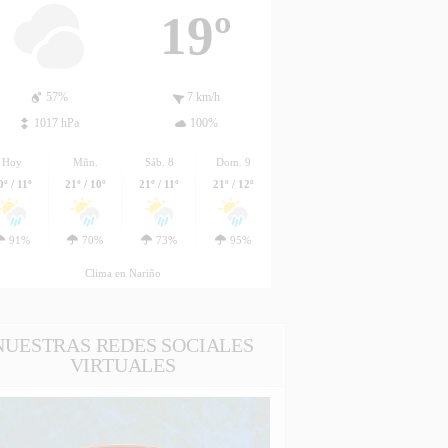
19º
57%
7 km/h
1017 hPa
100%
Hoy
Mñn.
Sáb. 8
Dom. 9
0º / 11º
21º / 10º
21º / 11º
21º / 12º
91%
70%
73%
95%
Clima en Nariño
NUESTRAS REDES SOCIALES
VIRTUALES