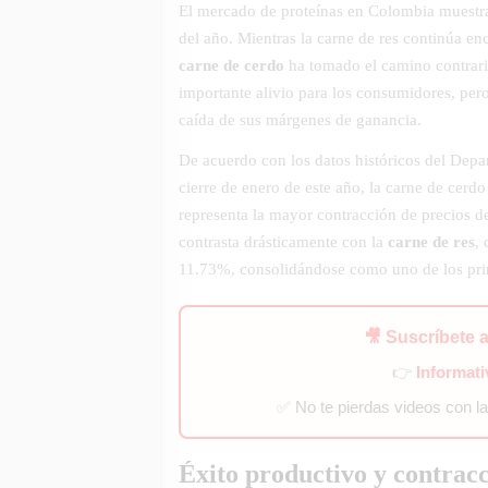
El mercado de proteínas en Colombia muestr
del año. Mientras la carne de res continúa en
carne de cerdo
ha tomado el camino contrario
importante alivio para los consumidores, pero
caída de sus márgenes de ganancia.
De acuerdo con los datos históricos del Depa
cierre de enero de este año, la carne de cerd
representa la mayor contracción de precios d
contrasta drásticamente con la
carne de res
,
11.73%, consolidándose como uno de los princ
🎥 Suscríbete 
👉
Informat
✅ No te pierdas videos con l
Éxito productivo y contrac