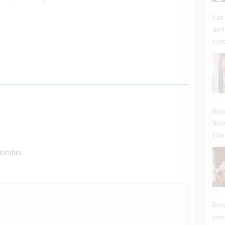
Las
tuv
Fest
Roj
Sel
Fitn
olombia.
Roj
cor