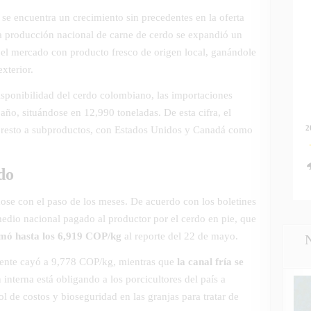
se encuentra un crecimiento sin precedentes en la oferta
 la producción nacional de carne de cerdo se expandió un
l mercado con producto fresco de origen local, ganándole
xterior.
sponibilidad del cerdo colombiano, las importaciones
 año, situándose en 12,990 toneladas. De esta cifra, el
2
l resto a subproductos, con Estados Unidos y Canadá como
do
ose con el paso de los meses. De acuerdo con los boletines
dio nacional pagado al productor por el cerdo en pie, que
omó hasta los 6,919 COP/kg
al reporte del 22 de mayo.
liente cayó a 9,778 COP/kg, mientras que
la canal fría se
n interna está obligando a los porcicultores del país a
l de costos y bioseguridad en las granjas para tratar de