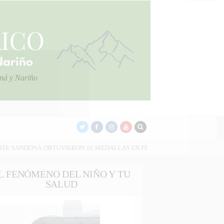
oná y Nariño
IERON 16 MEDALLAS EN FESTIVAL REALIZADO EN SAMANIEGO
2
L FENÓMENO DEL NIÑO Y TU
SALUD