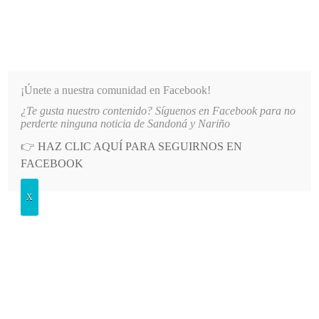
INFORMATIVO DEL GUAICO
Noticias de Nariño: política, cultura, deportes y más
¡Únete a nuestra comunidad en Facebook!
¿Te gusta nuestro contenido? Síguenos en Facebook para no
IENTO DE AGUA EN EL SECTOR EL SOCORRO DE SANDONÁ
LO MÁS RECIENTE
2026-
perderte ninguna noticia de Sandoná y Nariño
👉
HAZ CLIC AQUÍ PARA SEGUIRNOS EN
Etiqueta:
carne
FACEBOOK
X