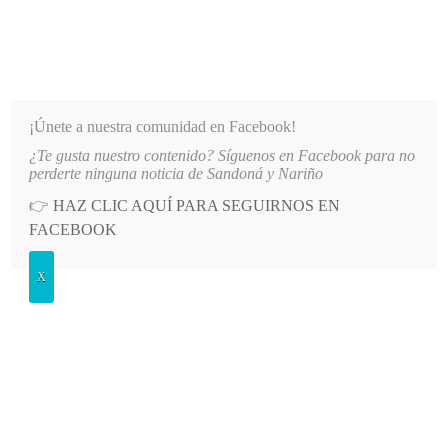
INFORMATIVO DEL GUAICO
Noticias de Nariño: política, cultura, deportes y más
¡Únete a nuestra comunidad en Facebook!
¿Te gusta nuestro contenido? Síguenos en Facebook para no
MUNIDADES DE NARIÑO
LO MÁS RECIENTE
2026-08-07
HOSPITAL SAN ANDRÉS DE TU
perderte ninguna noticia de Sandoná y Nariño
👉
HAZ CLIC AQUÍ PARA SEGUIRNOS EN
POSTED
GENERALES
FACEBOOK
IN
Casa de los hermanos González
X
Hernández
DOMINGO, 26 JUNIO, 2011
LEAVE A COMMENT
Spread the love
En los próximos días iniciará la construcción de la casa de los