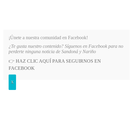
INFORMATIVO DEL GUAICO
Noticias de Nariño: política, cultura, deportes y más
¡Únete a nuestra comunidad en Facebook!
¿Te gusta nuestro contenido? Síguenos en Facebook para no
SUNTO DIRECCIONAMIENTO DE CONTRATOS EN COMFAMILIAR NARIÑO
LO MÁS RECIENTE
perderte ninguna noticia de Sandoná y Nariño
👉
HAZ CLIC AQUÍ PARA SEGUIRNOS EN
POSTED
JUDICIALES
FACEBOOK
IN
Consternación en La Llanada,
X
Nariño, por feminicidio de Gloria
Álvarez Mora
MARTES, 20 FEBRERO, 2024
LEAVE A COMMENT