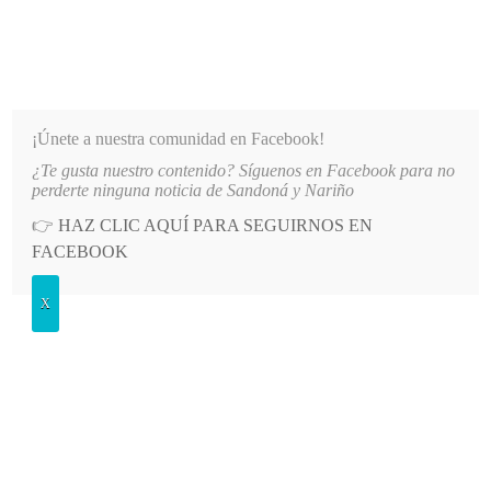
INFORMATIVO DEL GUAICO
Noticias de Nariño: política, cultura, deportes y más
¡Únete a nuestra comunidad en Facebook!
¿Te gusta nuestro contenido? Síguenos en Facebook para no
LO MÁS RECIENTE
2026-08-08
MÁS DE 150 VEHÍCULOS PARTICIPARON EN EL INICIO 
perderte ninguna noticia de Sandoná y Nariño
👉
HAZ CLIC AQUÍ PARA SEGUIRNOS EN
POSTED
OPINIÓN
FACEBOOK
IN
Convenio de cooperación: Cumbal –
X
Tulcán
LUNES, 26 SEPTIEMBRE, 2022
LEAVE A COMMENT