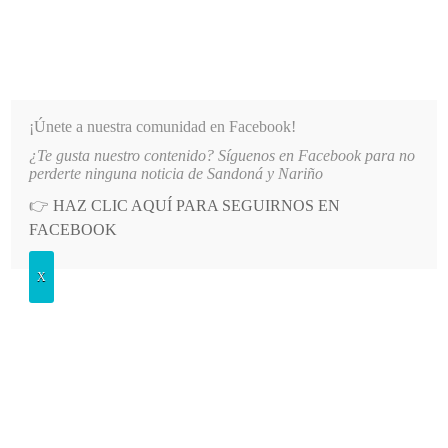
INFORMATIVO DEL GUAICO
Noticias de Nariño: política, cultura, deportes y más
¡Únete a nuestra comunidad en Facebook!
¿Te gusta nuestro contenido? Síguenos en Facebook para no
NDONÁ AL REINADO DEPARTAMENTAL
LO MÁS RECIENTE
2026-08-09
ALCALDÍA DE A
perderte ninguna noticia de Sandoná y Nariño
👉
HAZ CLIC AQUÍ PARA SEGUIRNOS EN
POSTED
GENERALES
FACEBOOK
IN
Deportista sandoneño ganó en
X
Ipiales
LUNES, 3 JULIO, 2017
LEAVE A COMMENT
Spread the love