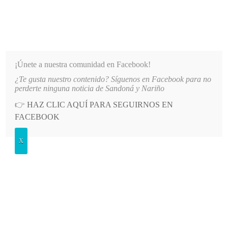
INFORMATIVO DEL GUAICO
Noticias de Nariño: política, cultura, deportes y más
¡Únete a nuestra comunidad en Facebook!
¿Te gusta nuestro contenido? Síguenos en Facebook para no
TIO PRINCIPAL DE LA IE SANTO TOMÁS DE AQUINO
LO MÁS RECIENTE
2026-08-06
A
perderte ninguna noticia de Sandoná y Nariño
👉
HAZ CLIC AQUÍ PARA SEGUIRNOS EN
POSTED
POLÍTICA
FACEBOOK
IN
Ejército intensifica controles viales
X
en Nariño durante el puente festivo
LUNES, 8 JUNIO, 2026
LEAVE A COMMENT