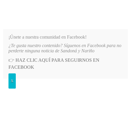
INFORMATIVO DEL GUAICO
Noticias de Nariño: política, cultura, deportes y más
¡Únete a nuestra comunidad en Facebook!
¿Te gusta nuestro contenido? Síguenos en Facebook para no
ECTOS ESTRATÉGICOS PARA EL DESARROLLO DE NARIÑO
LO MÁS RECIENTE
2026-08-
perderte ninguna noticia de Sandoná y Nariño
👉
HAZ CLIC AQUÍ PARA SEGUIRNOS EN
POSTED
GENERALES
FACEBOOK
IN
El ‘huérfano’ del piedemonte
X
LUNES, 20 MAYO, 2013
LEAVE A COMMENT
Spread the love
Por: Iván Antonio Jurado Cortés
iajurado@yahoo.com