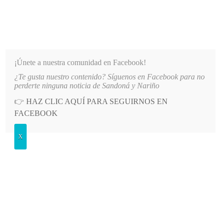
INFORMATIVO DEL GUAICO
Noticias de Nariño: política, cultura, deportes y más
¡Únete a nuestra comunidad en Facebook!
¿Te gusta nuestro contenido? Síguenos en Facebook para no
SANITARIAS DEL IDSN
LO MÁS RECIENTE
2026-08-07
GOBERNADOR DESTACA AVANCE
perderte ninguna noticia de Sandoná y Nariño
👉
HAZ CLIC AQUÍ PARA SEGUIRNOS EN
POSTED
SALUD
FACEBOOK
IN
Entregaron ambulancias a los
X
municipios de El Rosario y Ricaurte
MARTES, 12 OCTUBRE, 2021
LEAVE A COMMENT