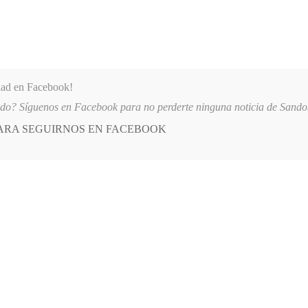
dad en Facebook!
ido? Síguenos en Facebook para no perderte ninguna noticia de Sand
PARA SEGUIRNOS EN FACEBOOK
 más
APÓYANOS
AST
QUIENES SOMOS
 PARTICIPARON EN EL INICIO DE LAS FIESTAS DE LOS TRANSPORTADORE
E
POSTED
GENERALES
IN
Alix Yanira Insuasty Zambrano
L, 2020
LEAVE A COMMENT