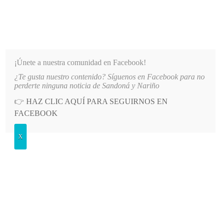
INFORMATIVO DEL GUAICO
Noticias de Nariño: política, cultura, deportes y más
¡Únete a nuestra comunidad en Facebook!
¿Te gusta nuestro contenido? Síguenos en Facebook para no
 OBTUVIERON 16 MEDALLAS EN FESTIVAL REALIZADO EN SAMANIEGO
LO MÁS RECIENTE
perderte ninguna noticia de Sandoná y Nariño
👉
HAZ CLIC AQUÍ PARA SEGUIRNOS EN
POSTED
GENERALES
FACEBOOK
IN
Falleció la señora Ana Lucía Tobar
X
Andrade
MARTES, 9 ENERO, 2018
LEAVE A COMMENT
Spread the love
En la clínica