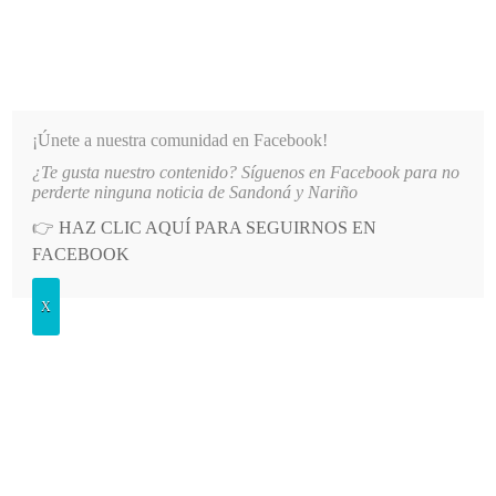
INFORMATIVO DEL GUAICO
Noticias de Nariño: política, cultura, deportes y más
¡Únete a nuestra comunidad en Facebook!
¿Te gusta nuestro contenido? Síguenos en Facebook para no
IORES CON EL TECNOLÓGICO DE ANTIOQUIA
LO MÁS RECIENTE
2026-08-09
PRIMERA
perderte ninguna noticia de Sandoná y Nariño
👉
HAZ CLIC AQUÍ PARA SEGUIRNOS EN
POSTED
GENERALES
FACEBOOK
IN
Fiesta patronal de Sandoná terminó
X
este lunes
LUNES, 7 OCTUBRE, 2013
LEAVE A COMMENT
Spread the love