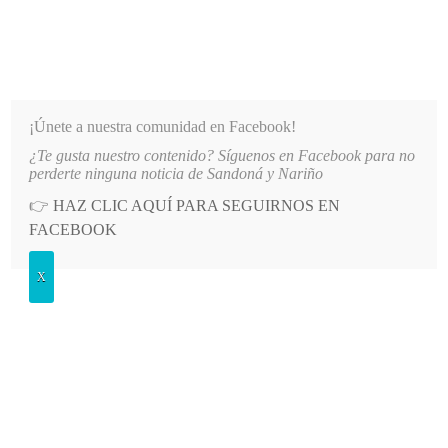
INFORMATIVO DEL GUAICO
Noticias de Nariño: política, cultura, deportes y más
¡Únete a nuestra comunidad en Facebook!
¿Te gusta nuestro contenido? Síguenos en Facebook para no
LO MÁS RECIENTE
2026-08-08
MÁS DE 150 VEHÍCULOS PARTICIPARON EN EL INICIO D
perderte ninguna noticia de Sandoná y Nariño
👉
HAZ CLIC AQUÍ PARA SEGUIRNOS EN
POSTED
POLÍTICA
FACEBOOK
IN
Gremios de Nariño solicitan al
X
Gobierno Nacional cumplir acuerdo
sobre precios de combustibles
SÁBADO, 6 MAYO, 2023
LEAVE A COMMENT